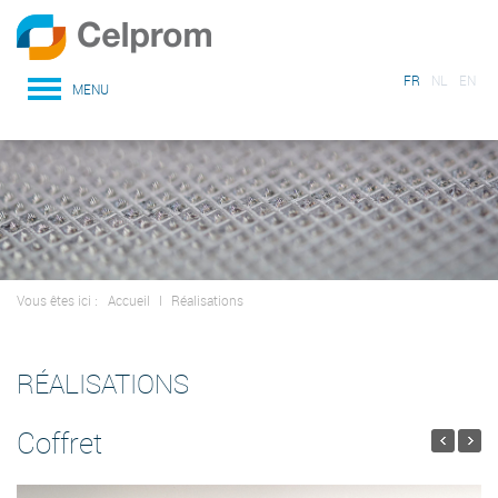
FR
NL
EN
MENU
Vous êtes ici :
Accueil
I
Réalisations
RÉALISATIONS
Coffret