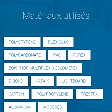
Matériaux utilisés
POLYSTYRÈNE
PLEXIGLAS
POLYCARBONATE
PVC
FOREX
BOIS (MDF, MULTIPLEX, AGGLOMÉRÉ)
DIBOND
KAPA K
LIGHTBOARD
CARTON
POLYPROPYLÈNE
TRESTPA
ALUMINIUM
MOUSSES