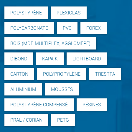
POLYSTYRÈNE
PLEXIGLAS
POLYCARBONATE
PVC
FOREX
BOIS (MDF, MULTIPLEX, AGGLOMÉRÉ)
DIBOND
KAPA K
LIGHTBOARD
CARTON
POLYPROPYLÈNE
TRESTPA
ALUMINIUM
MOUSSES
POLYSTYRÈNE COMPENSÉ
RÉSINES
PRAL / CORIAN
PETG