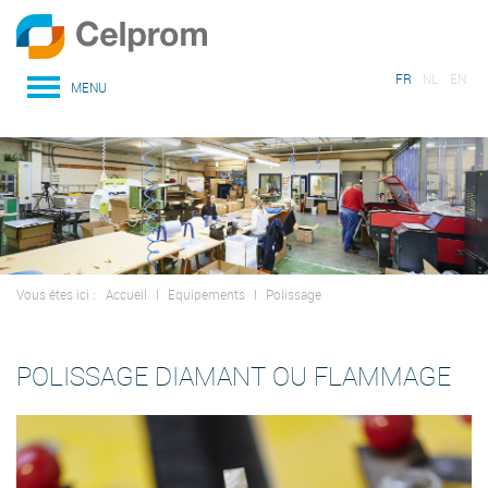
FR
NL
EN
MENU
Vous êtes ici :
Accueil
I
Equipements
I
Polissage
POLISSAGE DIAMANT OU FLAMMAGE