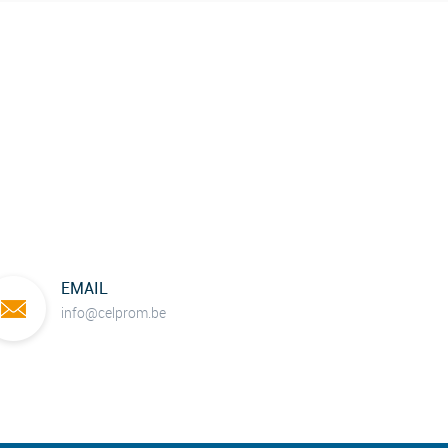
EMAIL
info@celprom.be