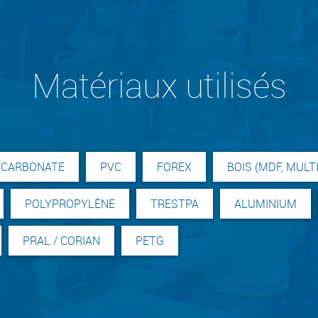
Matériaux utilisés
YCARBONATE
PVC
FOREX
BOIS (MDF, MULT
POLYPROPYLÈNE
TRESTPA
ALUMINIUM
PRAL / CORIAN
PETG