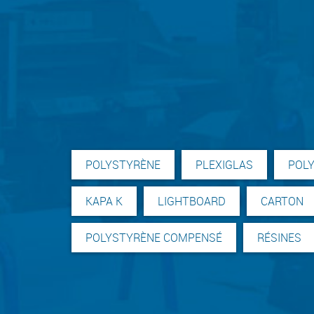
POLYSTYRÈNE
PLEXIGLAS
POL
KAPA K
LIGHTBOARD
CARTON
POLYSTYRÈNE COMPENSÉ
RÉSINES