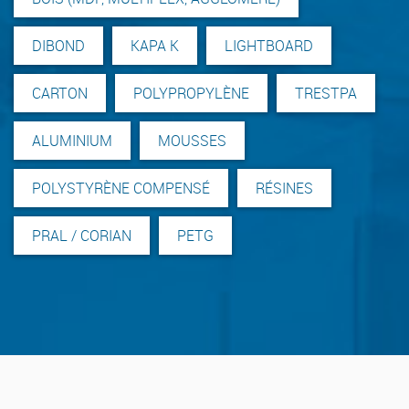
DIBOND
KAPA K
LIGHTBOARD
CARTON
POLYPROPYLÈNE
TRESTPA
ALUMINIUM
MOUSSES
POLYSTYRÈNE COMPENSÉ
RÉSINES
PRAL / CORIAN
PETG