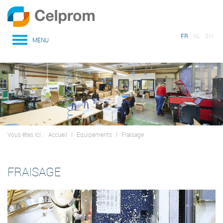
FR
NL
EN
MENU
Vous êtes ici :
Accueil
I
Equipements
I
Fraisage
FRAISAGE